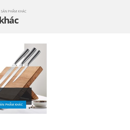
 SẢN PHẨM KHÁC
khác
ẢN PHẨM KHÁC