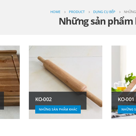
HOME
PRODUCT
DỤNG CỤ BẾP
NHỮNG
Những sản phẩm 
KO-002
KO-001
NHỮNG SẢN PHẨM KHÁC
NHỮNG S