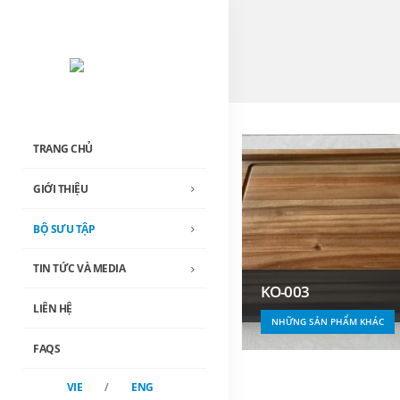
TRANG CHỦ
GIỚI THIỆU
BỘ SƯU TẬP
TIN TỨC VÀ MEDIA
KO-003
LIÊN HỆ
NHỮNG SẢN PHẨM KHÁC
FAQS
VIE
/
ENG