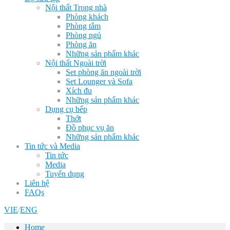
Nội thất Trong nhà
Phòng khách
Phòng tắm
Phòng ngủ
Phòng ăn
Những sản phẩm khác
Nội thất Ngoài trời
Set phòng ăn ngoài trời
Set Lounger và Sofa
Xích đu
Những sản phẩm khác
Dụng cụ bếp
Thớt
Đồ phục vụ ăn
Những sản phẩm khác
Tin tức và Media
Tin tức
Media
Tuyển dụng
Liên hệ
FAQs
VIE
/
ENG
Home