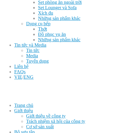
Set phòng ăn ngoài trời
Set Lounger và Sofa
Xích đu
Những sản phẩm khác
Dụng cụ bếp
Thớt
Đồ phục vụ ăn
Những sản phẩm khác
Tin tức và Media
Tin tức
Media
Tuyển dụng
Liên hệ
FAQs
VIE
/
ENG
Trang chủ
Giới thiệu
Giới thiệu về công ty
Trách nhiệm xã hội của công ty
Cơ sở sản xuất
Bộ sưu tập