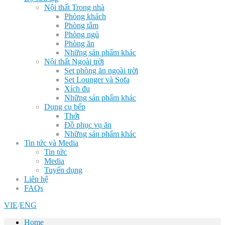
Nội thất Trong nhà
Phòng khách
Phòng tắm
Phòng ngủ
Phòng ăn
Những sản phẩm khác
Nội thất Ngoài trời
Set phòng ăn ngoài trời
Set Lounger và Sofa
Xích đu
Những sản phẩm khác
Dụng cụ bếp
Thớt
Đồ phục vụ ăn
Những sản phẩm khác
Tin tức và Media
Tin tức
Media
Tuyển dụng
Liên hệ
FAQs
VIE
/
ENG
Home