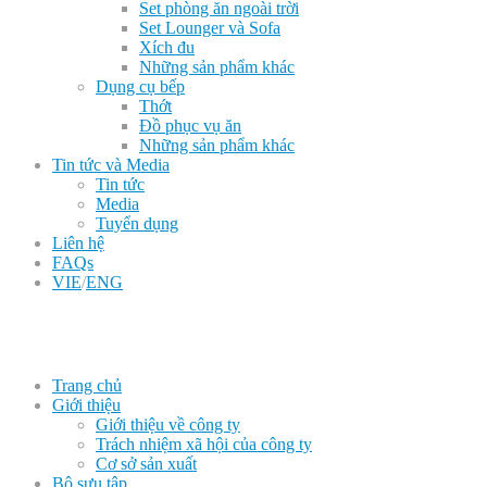
Set phòng ăn ngoài trời
Set Lounger và Sofa
Xích đu
Những sản phẩm khác
Dụng cụ bếp
Thớt
Đồ phục vụ ăn
Những sản phẩm khác
Tin tức và Media
Tin tức
Media
Tuyển dụng
Liên hệ
FAQs
VIE
/
ENG
Trang chủ
Giới thiệu
Giới thiệu về công ty
Trách nhiệm xã hội của công ty
Cơ sở sản xuất
Bộ sưu tập