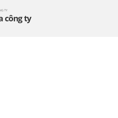
NG TY
a công ty