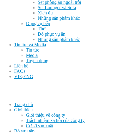
Set phòng ăn ngoài trời
Set Lounger và Sofa
Xích đu
Những sản phẩm khác
Dụng cụ bếp
Thớt
Đồ phục vụ ăn
Những sản phẩm khác
Tin tức và Media
Tin tức
Media
Tuyển dụng
Liên hệ
FAQs
VIE
/
ENG
Trang chủ
Giới thiệu
Giới thiệu về công ty
Trách nhiệm xã hội của công ty
Cơ sở sản xuất
Bộ sưu tập