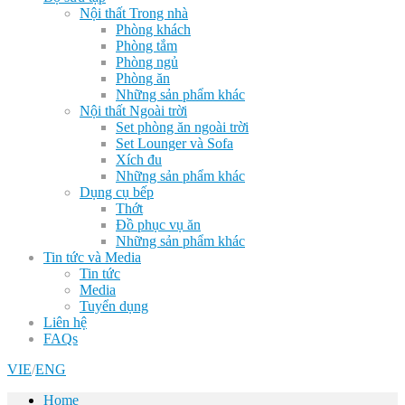
Nội thất Trong nhà
Phòng khách
Phòng tắm
Phòng ngủ
Phòng ăn
Những sản phẩm khác
Nội thất Ngoài trời
Set phòng ăn ngoài trời
Set Lounger và Sofa
Xích đu
Những sản phẩm khác
Dụng cụ bếp
Thớt
Đồ phục vụ ăn
Những sản phẩm khác
Tin tức và Media
Tin tức
Media
Tuyển dụng
Liên hệ
FAQs
VIE
/
ENG
Home