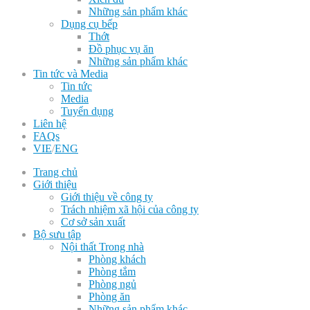
Những sản phẩm khác
Dụng cụ bếp
Thớt
Đồ phục vụ ăn
Những sản phẩm khác
Tin tức và Media
Tin tức
Media
Tuyển dụng
Liên hệ
FAQs
VIE
/
ENG
Trang chủ
Giới thiệu
Giới thiệu về công ty
Trách nhiệm xã hội của công ty
Cơ sở sản xuất
Bộ sưu tập
Nội thất Trong nhà
Phòng khách
Phòng tắm
Phòng ngủ
Phòng ăn
Những sản phẩm khác