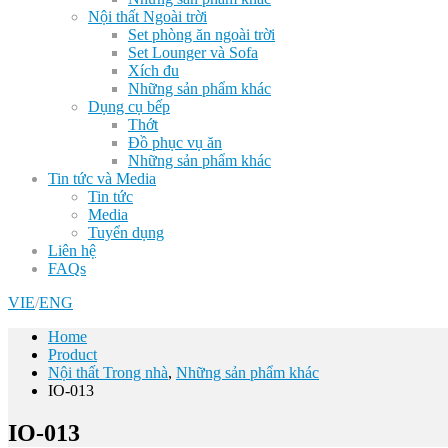
Nội thất Ngoài trời
Set phòng ăn ngoài trời
Set Lounger và Sofa
Xích đu
Những sản phẩm khác
Dụng cụ bếp
Thớt
Đồ phục vụ ăn
Những sản phẩm khác
Tin tức và Media
Tin tức
Media
Tuyển dụng
Liên hệ
FAQs
VIE
/
ENG
Home
Product
Nội thất Trong nhà
,
Những sản phẩm khác
IO-013
IO-013