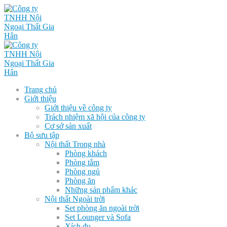
Trang chủ
Giới thiệu
Giới thiệu về công ty
Trách nhiệm xã hội của công ty
Cơ sở sản xuất
Bộ sưu tập
Nội thất Trong nhà
Phòng khách
Phòng tắm
Phòng ngủ
Phòng ăn
Những sản phẩm khác
Nội thất Ngoài trời
Set phòng ăn ngoài trời
Set Lounger và Sofa
Xích đu