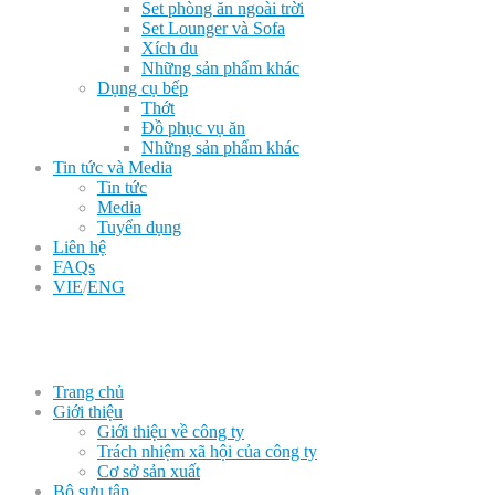
Set phòng ăn ngoài trời
Set Lounger và Sofa
Xích đu
Những sản phẩm khác
Dụng cụ bếp
Thớt
Đồ phục vụ ăn
Những sản phẩm khác
Tin tức và Media
Tin tức
Media
Tuyển dụng
Liên hệ
FAQs
VIE
/
ENG
Trang chủ
Giới thiệu
Giới thiệu về công ty
Trách nhiệm xã hội của công ty
Cơ sở sản xuất
Bộ sưu tập