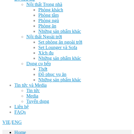
Nội thất Trong nhà
Phòng khách
Phòng tắm
Phòng ngủ
Phòng ăn
Những sản phẩm khác
Nội thất Ngoài trời
Set phòng ăn ngoài trời
Set Lounger và Sofa
Xích đu
Những sản phẩm khác
Dụng cụ bếp
Thớt
Đồ phục vụ ăn
Những sản phẩm khác
Tin tức và Media
Tin tức
Media
Tuyển dụng
Liên hệ
FAQs
VIE
/
ENG
Home