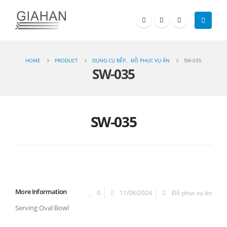
HOME
PRODUCT
DỤNG CỤ BẾP
,
ĐỒ PHỤC VỤ ĂN
SW-035
SW-035
SW-035
More Information
0
11/08/2024
Đồ phục vụ ăn
Serving Oval Bowl